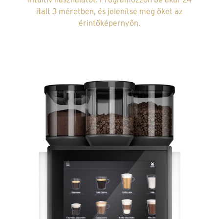
italt 3 méretben, és jelenítse meg őket az
érintőképernyőn.