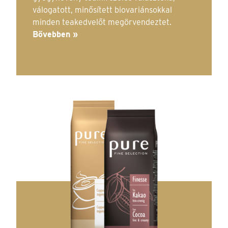
válogatott, minősített biovariánsokkal
minden teakedvelőt megörvendeztet.
Bővebben »