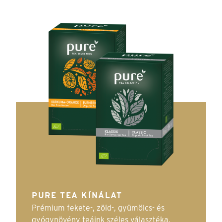
PURE TEA KÍNÁLAT
Prémium fekete-, zöld-, gyümölcs- és
gyógynövény teáink széles választéka,