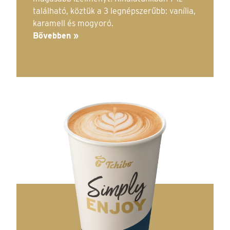
található, köztük a 3 legnépszerűbb: vanília,
karamell és mogyoró.
Bővebben »