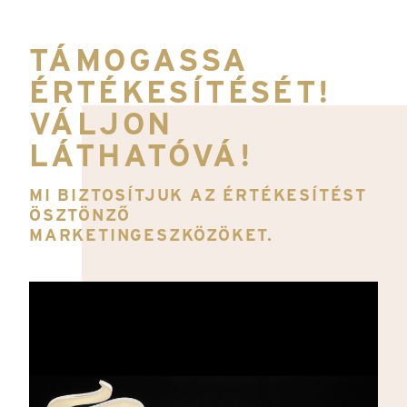
TÁMOGASSA
ÉRTÉKESÍTÉSÉT!
VÁLJON
LÁTHATÓVÁ!
MI BIZTOSÍTJUK AZ ÉRTÉKESÍTÉST
ÖSZTÖNZŐ
MARKETINGESZKÖZÖKET.