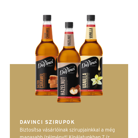
DAVINCI SZIRUPOK
Biztosítsa vásárlóinak szirupjainkkal a még
magasabb ízélményt! Kínálatunkban 7 íz